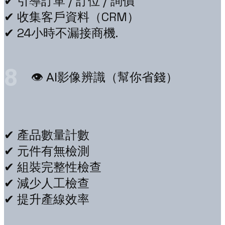
✔ 引導訂單 / 訂位 / 詢價
✔ 收集客戶資料（CRM）
✔ 24小時不漏接商機.
8
👁 AI影像辨識（幫你省錢）
✔ 產品數量計數
✔ 元件有無檢測
✔ 組裝完整性檢查
✔ 減少人工檢查
✔ 提升產線效率